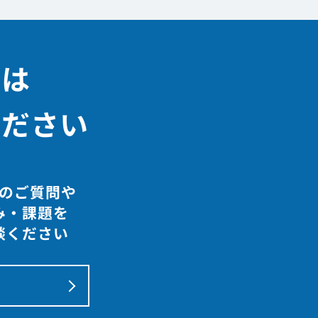
決は
ください
のご質問や
み・課題を
談ください