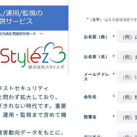
*
（
太字
） は入力必須項目で
お名前（姓）
*
お名前（名）
*
メールアドレ
*
ス
ラストセキュリティ
を問わず拡大しており、
会社名
*
ぎきれない時代です。重要
、運用・監視まで含めて機
部署名
*
。
被害動向データをもとに、