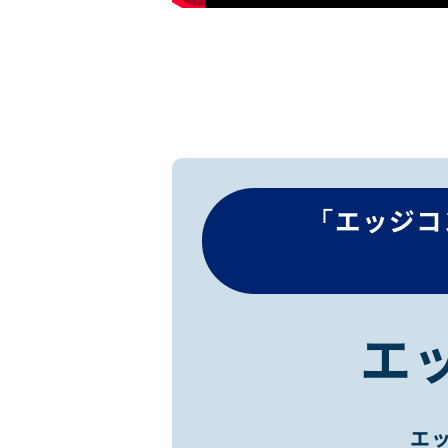
「エッジコ
エ
エ