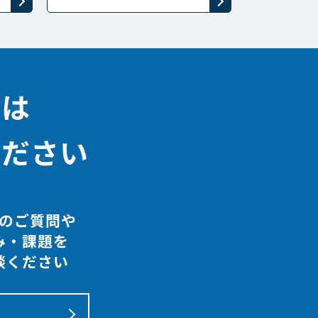
決は
ください
のご質問や
み・課題を
談ください