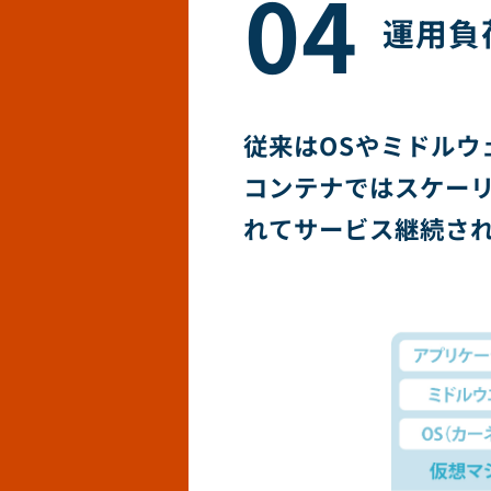
04
運用負
従来はOSやミドル
コンテナではスケー
れてサービス継続さ