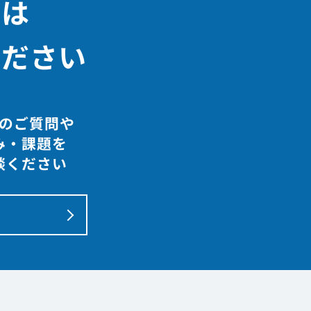
決は
ください
のご質問や
み・課題を
談ください