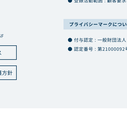
● 登録活動範囲 : 顧客
プライバシーマークについ
F
● 付与認定 : 一般財団法
● 認定番号 : 第21000092
ス
護方針