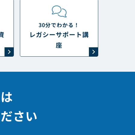
へ
30分でわかる！
資
レガシーサポート講
座
決は
ください