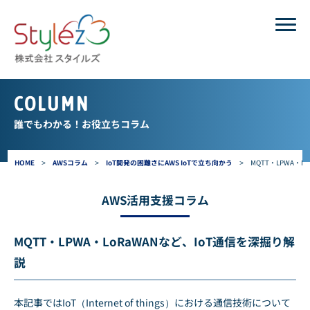
COLUMN
誰でもわかる！お役立ちコラム
HOME
>
AWSコラム
>
IoT開発の困難さにAWS IoTで立ち向かう
>
MQTT・LPWA・L
AWS活用支援コラム
MQTT・LPWA・LoRaWANなど、IoT通信を深掘り解
説
本記事ではIoT（Internet of things）における通信技術について