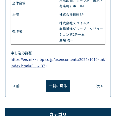
東京国際フォーラム（東京・
全体会場
有楽町）ホールE
主催
株式会社日経BP
株式会社スタイルズ
業務推進グループ ソリュー
登壇者
ション第2チーム
馬場 潤一
申し込み詳細
https://ers.nikkeibp.co.jp/user/contents/2024z1010xtnt/
index.html#E_L-137
< 前
一覧に戻る
次 >
カテゴリ