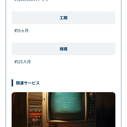
工期
約5ヵ月
規模
約25人月
関連サービス