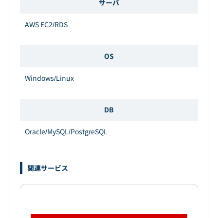
サーバ
AWS EC2/RDS
OS
Windows/Linux
DB
Oracle/MySQL/PostgreSQL
関連サービス